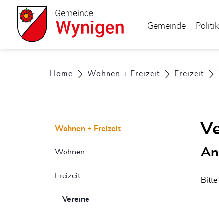
Kopfzeile
zur Startseite
Direkt zur Hauptnavigation
Direkt zum Inhalt
Direkt zur Suche
Direkt zum Stichwortverzeichnis
zur Startseite
Direkt zur Hauptnavigation
Direkt zum Inhalt
Direkt zur Suche
Direkt zum Stichwortverzeichnis
Gemeinde
Politik
Inhalt
Home
Wohnen + Freizeit
Freizeit
Ve
Wohnen + Freizeit
An
Wohnen
Freizeit
Bitte
Vereine
(ausgewählt)