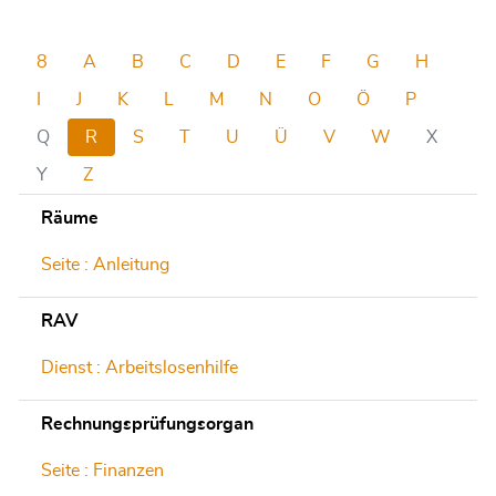
8
A
B
C
D
E
F
G
H
I
J
K
L
M
N
O
Ö
P
Q
R
S
T
U
Ü
V
W
X
Y
Z
Räume
Seite : Anleitung
RAV
Dienst : Arbeitslosenhilfe
Rechnungsprüfungsorgan
Seite : Finanzen