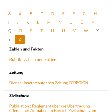
8
A
B
C
D
E
F
G
H
I
J
K
L
M
N
O
Ö
P
Q
R
S
T
U
Ü
V
W
X
Y
Z
Zahlen und Fakten
Rubrik : Zahlen und Fakten
Zeitung
Dienst : Inserateaufgaben Zeitung D'REGION
Zivilschutz
Publikation : Reglement über die Übertragung
öffentlicher Aufgaben im Bereich Zivilschutz vom